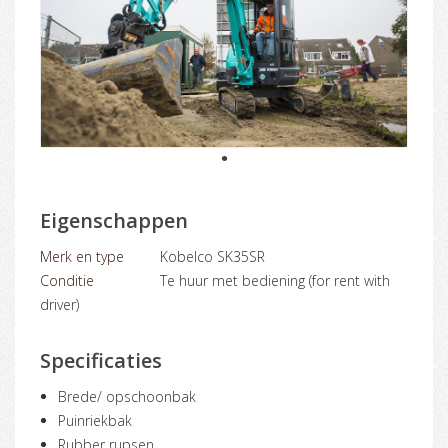
1
Eigenschappen
Merk en type
Kobelco SK35SR
Conditie
Te huur met bediening (for rent with
driver)
Specificaties
Brede/ opschoonbak
Puinriekbak
Rubber rupsen